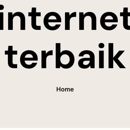
interne
terbaik
Home