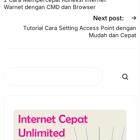
Warnet dengan CMD dan Browser
Next post:
Tutorial Cara Setting Access Point dengan
Mudah dan Cepat
Search