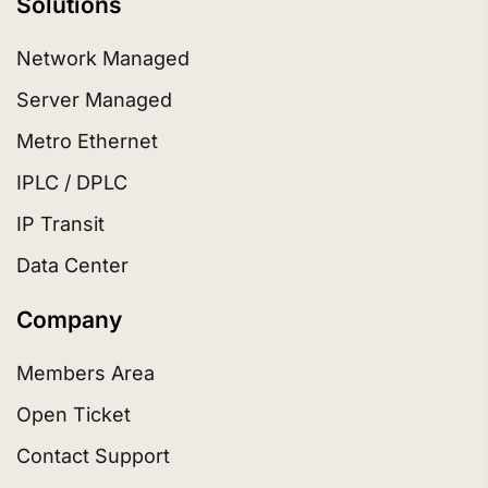
Solutions
Network Managed
Server Managed
Metro Ethernet
IPLC / DPLC
IP Transit
Data Center
Company
Members Area
Open Ticket
Contact Support