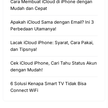
Cara Membuat iCloud di iPhone dengan
Mudah dan Cepat
Apakah iCloud Sama dengan Email? Ini 3
Perbedaan Utamanya!
Lacak iCloud iPhone: Syarat, Cara Pakai,
dan Tipsnya!
Cek iCloud iPhone, Cari Tahu Status Akun
dengan Mudah!
6 Solusi Kenapa Smart TV Tidak Bisa
Connect WiFi