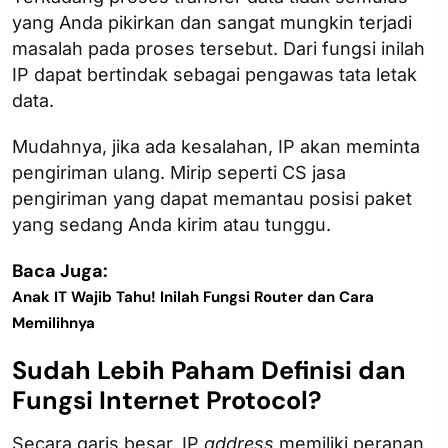
yang Anda pikirkan dan sangat mungkin terjadi
masalah pada proses tersebut. Dari fungsi inilah
IP dapat bertindak sebagai pengawas tata letak
data.
Mudahnya, jika ada kesalahan, IP akan meminta
pengiriman ulang. Mirip seperti CS jasa
pengiriman yang dapat memantau posisi paket
yang sedang Anda kirim atau tunggu.
Baca Juga:
Anak IT Wajib Tahu! Inilah Fungsi Router dan Cara
Memilihnya
Sudah Lebih Paham Definisi dan
Fungsi Internet Protocol?
Secara garis besar, IP
address
memiliki peranan