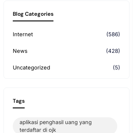
Blog Categories
Internet
(586)
News
(428)
Uncategorized
(5)
Tags
aplikasi penghasil uang yang
terdaftar di ojk