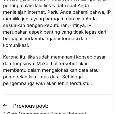
penting dalam lalu lintas data saat Anda
menjelajah internet. Perlu Anda pahami bahwa, IP
memiliki jenis yang beragam dan bisa Anda
sesuaikan dengan kebutuhan. Intinya, IP
merupakan aspek penting yang tidak lepas dari
berbagai perkembangan informasi dan
komunikasi.
Karena itu, jika sudah memahami konsep dasar
dan fungsinya. Maka, hal tersebut akan
membantu dalam mengalokasikan data atau
pemodelan lalu lintas data. Sehingga
pengembanga
web
akan lebih terstuktur.
Previous post:
2 Cara Mempercepat Koneksi Internet