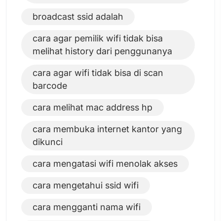
broadcast ssid adalah
cara agar pemilik wifi tidak bisa
melihat history dari penggunanya
cara agar wifi tidak bisa di scan
barcode
cara melihat mac address hp
cara membuka internet kantor yang
dikunci
cara mengatasi wifi menolak akses
cara mengetahui ssid wifi
cara mengganti nama wifi