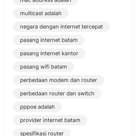
multicast adalah
negara dengan internet tercepat
pasang internet batam
pasang internet kantor
pasang wifi batam
perbedaan modem dan router
perbedaan router dan switch
pppoe adalah
provider internet batam
spesifikasi router