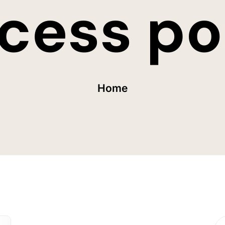
cess po
Home