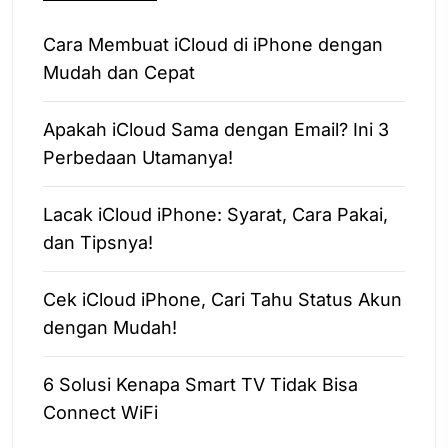
Cara Membuat iCloud di iPhone dengan
Mudah dan Cepat
Apakah iCloud Sama dengan Email? Ini 3
Perbedaan Utamanya!
Lacak iCloud iPhone: Syarat, Cara Pakai,
dan Tipsnya!
Cek iCloud iPhone, Cari Tahu Status Akun
dengan Mudah!
6 Solusi Kenapa Smart TV Tidak Bisa
Connect WiFi