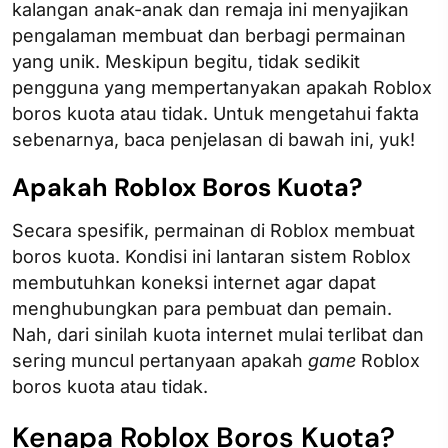
kalangan anak-anak dan remaja ini menyajikan
pengalaman membuat dan berbagi permainan
yang unik. Meskipun begitu, tidak sedikit
pengguna yang mempertanyakan apakah Roblox
boros kuota atau tidak. Untuk mengetahui fakta
sebenarnya, baca penjelasan di bawah ini, yuk!
Apakah Roblox Boros Kuota?
Secara spesifik, permainan di Roblox membuat
boros kuota. Kondisi ini lantaran sistem Roblox
membutuhkan koneksi internet agar dapat
menghubungkan para pembuat dan pemain.
Nah, dari sinilah kuota internet mulai terlibat dan
sering muncul pertanyaan apakah
game
Roblox
boros kuota atau tidak.
Kenapa Roblox Boros Kuota?