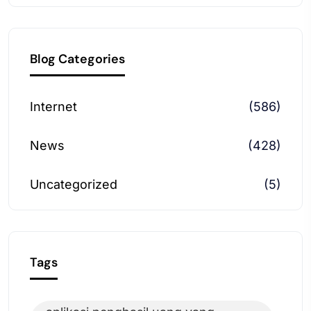
Blog Categories
Internet
(586)
News
(428)
Uncategorized
(5)
Tags