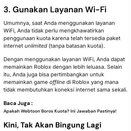
3. Gunakan Layanan Wi-Fi
Umumnya, saat Anda menggunakan layanan
WiFi, Anda tidak perlu mengkhawatirkan
penggunaan kuota karena telah tersedia paket
internet
unlimited
(tanpa batasan kuota).
Dengan menggunakan layanan WiFi, Anda dapat
memainkan Roblox dengan lebih leluasa. Selain
itu, Anda juga bisa pertimbangkan untuk
memainkan game
offline
di Roblox yang mana
tidak membutuhkan koneksi internet sama sekali.
Baca Juga :
Apakah Webtoon Boros Kuota? Ini Jawaban Pastinya!
Kini, Tak Akan Bingung Lagi