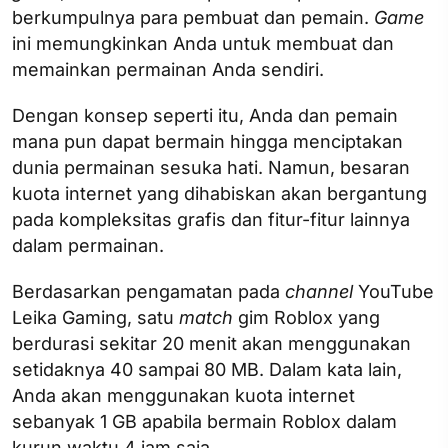
berkumpulnya para pembuat dan pemain.
Game
ini memungkinkan Anda untuk membuat dan
memainkan permainan Anda sendiri.
Dengan konsep seperti itu, Anda dan pemain
mana pun dapat bermain hingga menciptakan
dunia permainan sesuka hati. Namun, besaran
kuota internet yang dihabiskan akan bergantung
pada kompleksitas grafis dan fitur-fitur lainnya
dalam permainan.
Berdasarkan pengamatan pada
channel
YouTube
Leika Gaming, satu
match
gim Roblox yang
berdurasi sekitar 20 menit akan menggunakan
setidaknya 40 sampai 80 MB. Dalam kata lain,
Anda akan menggunakan kuota internet
sebanyak 1 GB apabila bermain Roblox dalam
kurun waktu 4 jam saja.