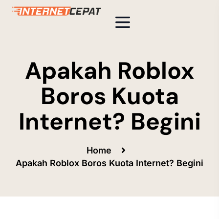
Apakah Roblox
Boros Kuota
Internet? Begini
Home
Apakah Roblox Boros Kuota Internet? Begini