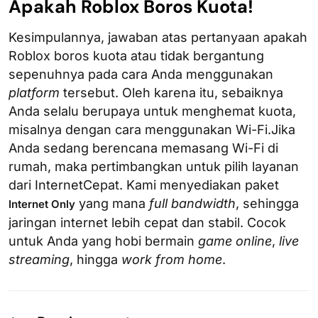
Apakah Roblox Boros Kuota!
Kesimpulannya, jawaban atas pertanyaan apakah
Roblox boros kuota atau tidak bergantung
sepenuhnya pada cara Anda menggunakan
platform
tersebut. Oleh karena itu, sebaiknya
Anda selalu berupaya untuk menghemat kuota,
misalnya dengan cara menggunakan Wi-Fi.Jika
Anda sedang berencana memasang Wi-Fi di
rumah, maka pertimbangkan untuk pilih layanan
dari InternetCepat. Kami menyediakan paket
yang mana
full bandwidth
, sehingga
Internet Only
jaringan internet lebih cepat dan stabil. Cocok
untuk Anda yang hobi bermain
game online
,
live
streaming
, hingga
work from home
.