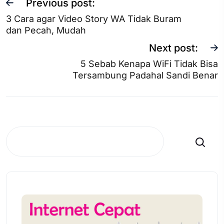
Previous post:
3 Cara agar Video Story WA Tidak Buram
dan Pecah, Mudah
Next post:
5 Sebab Kenapa WiFi Tidak Bisa
Tersambung Padahal Sandi Benar
Search