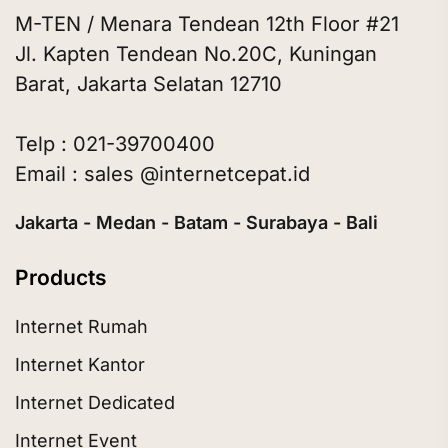
M-TEN / Menara Tendean 12th Floor #21
Jl. Kapten Tendean No.20C, Kuningan
Barat, Jakarta Selatan 12710
Telp : 021-39700400
Email : sales @internetcepat.id
Jakarta - Medan - Batam - Surabaya - Bali
Products
Internet Rumah
Internet Kantor
Internet Dedicated
Internet Event