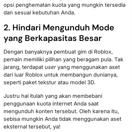
opsi penghematan kuota yang mungkin tersedia
dan sesuai kebutuhan Anda.
2. Hindari Mengunduh Mode
yang Berkapasitas Besar
Dengan banyaknya pembuat gim di Roblox,
pemain memiliki pilihan yang beragam pula. Tak
jarang, terdapat
user
yang menggunakan aset
dari luar Roblox untuk membangun dunianya,
seperti paket tekstur atau model 3D.
Justru hal itulah yang akan membebani
penggunaan kuota internet Anda saat
mengunduh konten tersebut. Oleh karena itu,
sebisa mungkin Anda tidak menggunakan aset
eksternal tersebut, ya!