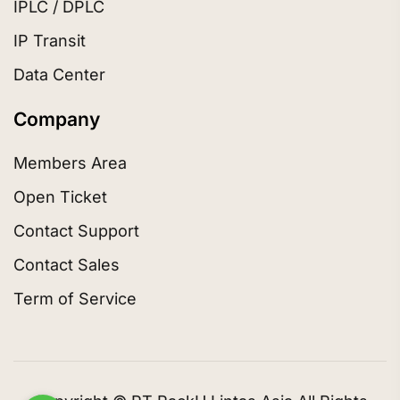
IPLC / DPLC
IP Transit
Data Center
Company
Members Area
Open Ticket
Contact Support
Contact Sales
Term of Service