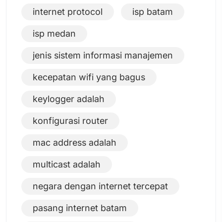
internet protocol
isp batam
isp medan
jenis sistem informasi manajemen
kecepatan wifi yang bagus
keylogger adalah
konfigurasi router
mac address adalah
multicast adalah
negara dengan internet tercepat
pasang internet batam