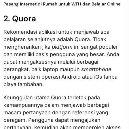
Pasang Internet di Rumah untuk WFH dan Belajar Online
2. Quora
Rekomendasi aplikasi untuk menjawab soal
pelajaran selanjutnya adalah Quora. Tidak
mengherankan jika
platform
ini sangat populer
dan memiliki basis pengguna yang besar. Anda
dapat mengaksesnya melalui berbagai
perangkat, baik laptop maupun
smartphone
dengan sistem operasi Android atau iOs tanpa
biaya tambahan.
Keunggulan utama Quora terletak pada
kemampuannya dalam menjawab berbagai
macam pertanyaan dengan referensi yang
beragam. Pengguna dapat mengajukan
pertanyaan, kemudian akan memperoleh akses