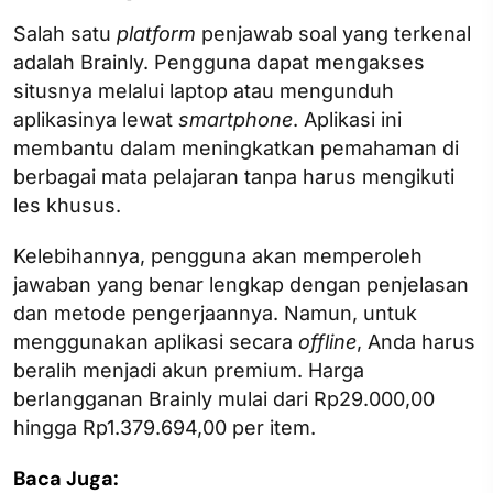
Salah satu
platform
penjawab soal yang terkenal
adalah Brainly. Pengguna dapat mengakses
situsnya melalui laptop atau mengunduh
aplikasinya lewat
smartphone
. Aplikasi ini
membantu dalam meningkatkan pemahaman di
berbagai mata pelajaran tanpa harus mengikuti
les khusus.
Kelebihannya, pengguna akan memperoleh
jawaban yang benar lengkap dengan penjelasan
dan metode pengerjaannya. Namun, untuk
menggunakan aplikasi secara
offline
, Anda harus
beralih menjadi akun premium. Harga
berlangganan Brainly mulai dari Rp29.000,00
hingga Rp1.379.694,00 per item.
Baca Juga: