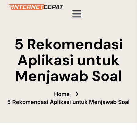
5 Rekomendasi
Aplikasi untuk
Menjawab Soal
Home
5 Rekomendasi Aplikasi untuk Menjawab Soal