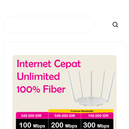
Search