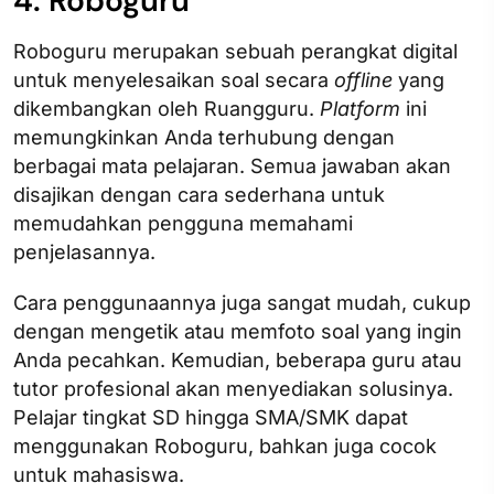
4. Roboguru
Roboguru merupakan sebuah perangkat digital
untuk menyelesaikan soal secara
offline
yang
dikembangkan oleh Ruangguru.
Platform
ini
memungkinkan Anda terhubung dengan
berbagai mata pelajaran. Semua jawaban akan
disajikan dengan cara sederhana untuk
memudahkan pengguna memahami
penjelasannya.
Cara penggunaannya juga sangat mudah, cukup
dengan mengetik atau memfoto soal yang ingin
Anda pecahkan. Kemudian, beberapa guru atau
tutor profesional akan menyediakan solusinya.
Pelajar tingkat SD hingga SMA/SMK dapat
menggunakan Roboguru, bahkan juga cocok
untuk mahasiswa.