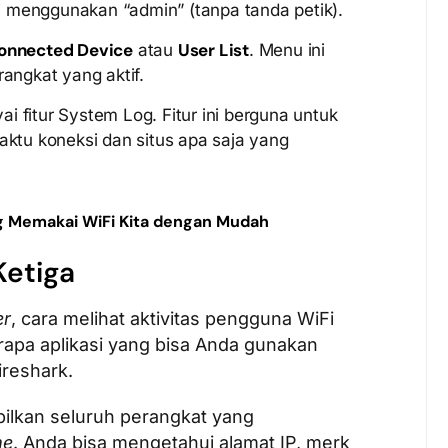
 menggunakan “admin” (tanpa tanda petik).
onnected Device
User List
atau
. Menu ini
angkat yang aktif.
 fitur System Log. Fitur ini berguna untuk
aktu koneksi dan situs apa saja yang
ng Memakai WiFi Kita dengan Mudah
Ketiga
er
, cara melihat aktivitas pengguna WiFi
berapa aplikasi yang bisa Anda gunakan
ireshark.
pilkan seluruh perangkat yang
me
. Anda bisa mengetahui alamat IP, merk