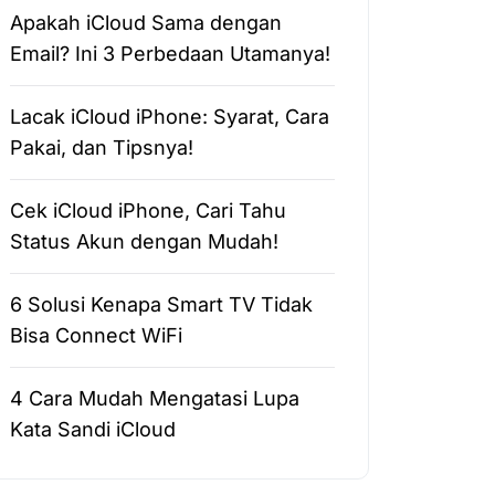
Apakah iCloud Sama dengan
Email? Ini 3 Perbedaan Utamanya!
Lacak iCloud iPhone: Syarat, Cara
Pakai, dan Tipsnya!
Cek iCloud iPhone, Cari Tahu
Status Akun dengan Mudah!
6 Solusi Kenapa Smart TV Tidak
Bisa Connect WiFi
4 Cara Mudah Mengatasi Lupa
Kata Sandi iCloud