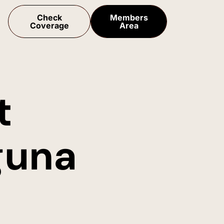
Check
Members
Coverage
Area
t
guna