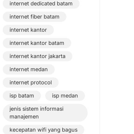
internet dedicated batam
internet fiber batam
internet kantor
internet kantor batam
internet kantor jakarta
internet medan
internet protocol
isp batam
isp medan
jenis sistem informasi
manajemen
kecepatan wifi yang bagus