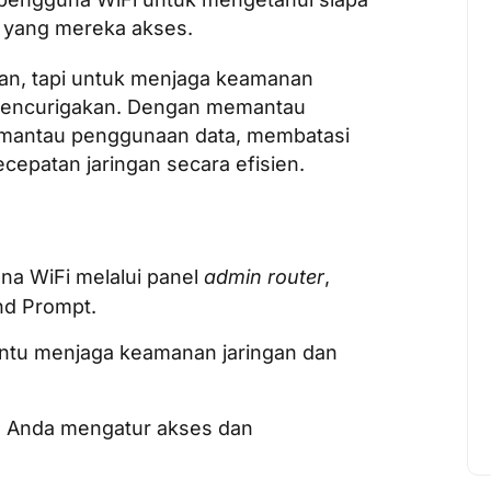
 yang mereka akses.
ran, tapi untuk menjaga keamanan
s mencurigakan. Dengan memantau
memantau penggunaan data, membatasi
epatan jaringan secara efisien.
una WiFi melalui panel
admin router
,
nd Prompt.
ntu menjaga keamanan jaringan dan
 Anda mengatur akses dan