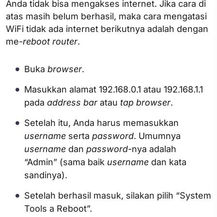
Anda tidak bisa mengakses internet. Jika cara di
atas masih belum berhasil, maka cara mengatasi
WiFi tidak ada internet berikutnya adalah dengan
me-
reboot router
.
Buka
browser
.
Masukkan alamat 192.168.0.1 atau 192.168.1.1
pada
address bar
atau
tap browser
.
Setelah itu, Anda harus memasukkan
username
serta
password
. Umumnya
username
dan
password
-nya adalah
“Admin” (sama baik
username
dan kata
sandinya).
Setelah berhasil masuk, silakan pilih “System
Tools a Reboot”.