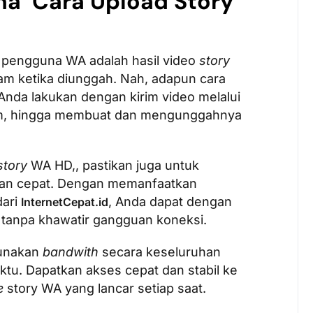
a Cara Upload Story
eh pengguna WA adalah hasil video
story
m ketika diunggah. Nah, adapun cara
 Anda lakukan dengan kirim video melalui
m, hingga membuat dan mengunggahnya
story
WA HD,, pastikan juga untuk
l dan cepat. Dengan memanfaatkan
dari
, Anda dapat dengan
InternetCepat.id
tanpa khawatir gangguan koneksi.
gunakan
bandwith
secara keseluruhan
aktu. Dapatkan akses cepat dan stabil ke
e
story WA yang lancar setiap saat.