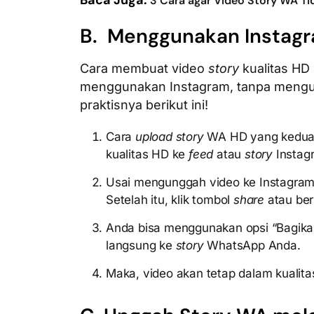
Baca Juga:
3 Cara agar Video Story WA T
B. Menggunakan Instagr
Cara membuat video
story
kualitas HD
menggunakan Instagram, tanpa mengur
praktisnya berikut ini!
Cara
upload story
WA HD yang kedua 
kualitas HD ke
feed
atau
story
Instag
Usai mengunggah video ke Instagram
Setelah itu, klik tombol
share
atau ber
Anda bisa menggunakan opsi “Bagik
langsung ke
story
WhatsApp Anda.
Maka, video akan tetap dalam kualita