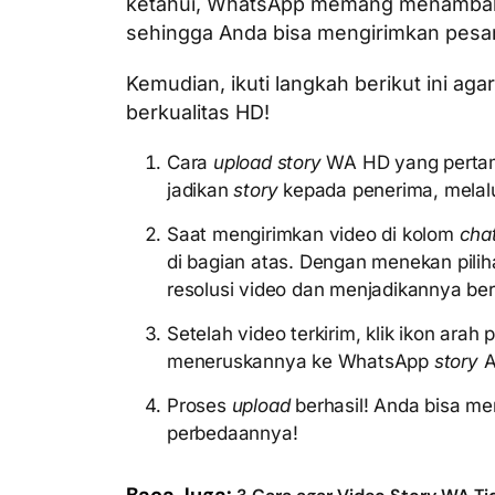
ketahui, WhatsApp memang menambahka
sehingga Anda bisa mengirimkan pesan 
Kemudian, ikuti langkah berikut ini a
berkualitas HD!
Cara
upload story
WA HD yang pertam
jadikan
story
kepada penerima, melal
Saat mengirimkan video di kolom
cha
di bagian atas. Dengan menekan pili
resolusi video dan menjadikannya berk
Setelah video terkirim, klik ikon ara
meneruskannya ke WhatsApp
story
A
Proses
upload
berhasil! Anda bisa m
perbedaannya!