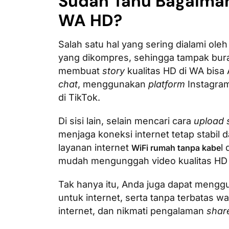
Sudah Tahu Bagaiman
WA HD?
Salah satu hal yang sering dialami ol
yang dikompres, sehingga tampak bura
membuat
story
kualitas HD di WA bisa
chat
, menggunakan
platform
Instagra
di TikTok.
Di sisi lain, selain mencari cara
upload 
menjaga koneksi internet tetap stabi
layanan internet
l 
WiFi rumah tanpa kabe
mudah mengunggah video kualitas HD 
Tak hanya itu, Anda juga dapat meng
untuk internet, serta tanpa terbatas w
internet, dan nikmati pengalaman
shar