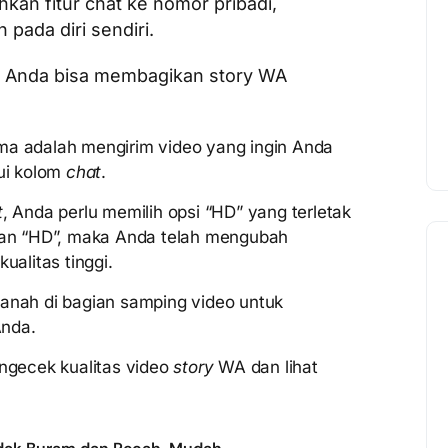
n fitur chat ke nomor pribadi,
pada diri sendiri.
gar Anda bisa membagikan story WA
a adalah mengirim video yang ingin Anda
ui kolom
chat
.
t
, Anda perlu memilih opsi “HD” yang terletak
han “HD”, maka Anda telah mengubah
ualitas tinggi.
h panah di bagian samping video untuk
nda.
engecek kualitas video
story
WA dan lihat