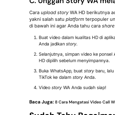
C. Unggah Story WA mela
Cara
upload story
WA HD berikutnya a
yakni salah satu
platform
terpopuler un
di bawah ini agar Anda tahu cara
share
Buat video dalam kualitas HD di aplik
Anda jadikan
story
.
Selanjutnya, simpan video ke ponsel
HD dipilih sebelum menyimpannya.
Buka WhatsApp, buat
story
baru, lal
TikTok ke dalam
story
Anda.
Video
story
WA Anda sudah siap!
Baca Juga:
8 Cara Mengatasi Video Call 