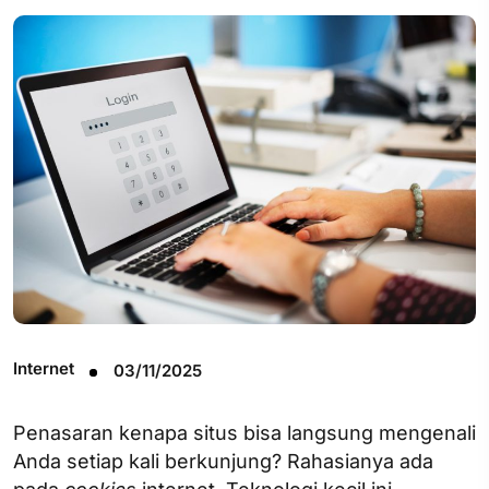
Internet
03/11/2025
Penasaran kenapa situs bisa langsung mengenali
Anda setiap kali berkunjung? Rahasianya ada