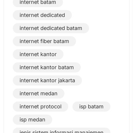
internet batam
internet dedicated
internet dedicated batam
internet fiber batam
internet kantor
internet kantor batam
internet kantor jakarta
internet medan
internet protocol
isp batam
isp medan
jenis sistem informasi manajemen