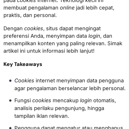
pada
cookies
internet. Teknologi kecil ini
membuat pengalaman
online
jadi lebih cepat,
praktis, dan personal.
Dengan
cookies
, situs dapat mengingat
preferensi Anda, menyimpan data
login
, dan
menampilkan konten yang paling relevan. Simak
artikel ini untuk informasi lebih lanjut!
Key Takeaways
Cookies
internet menyimpan data pengguna
agar pengalaman berselancar lebih personal.
Fungsi
cookies
mencakup
login
otomatis,
analisis perilaku pengunjung, hingga
tampilan iklan relevan.
Pengguna dapat mengatur atau menghapus