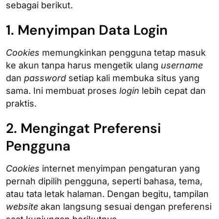
sebagai berikut.
1. Menyimpan Data Login
Cookies
memungkinkan pengguna tetap masuk
ke akun tanpa harus mengetik ulang
username
dan
password
setiap kali membuka situs yang
sama. Ini membuat proses
login
lebih cepat dan
praktis.
2. Mengingat Preferensi
Pengguna
Cookies
internet menyimpan pengaturan yang
pernah dipilih pengguna, seperti bahasa, tema,
atau tata letak halaman. Dengan begitu, tampilan
website
akan langsung sesuai dengan preferensi