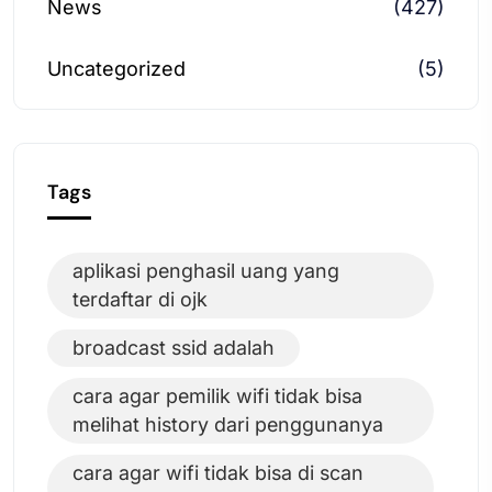
News
(427)
Uncategorized
(5)
Tags
aplikasi penghasil uang yang
terdaftar di ojk
broadcast ssid adalah
cara agar pemilik wifi tidak bisa
melihat history dari penggunanya
cara agar wifi tidak bisa di scan