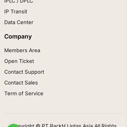
IPLC / DPLC
IP Transit
Data Center
Company
Members Area
Open Ticket
Contact Support
Contact Sales
Term of Service
Copyright © PT RackH Lintas Asia All Rights