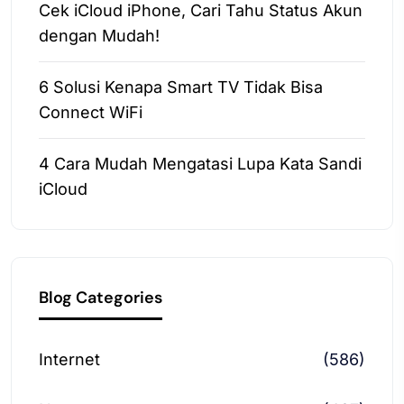
Cek iCloud iPhone, Cari Tahu Status Akun
dengan Mudah!
6 Solusi Kenapa Smart TV Tidak Bisa
Connect WiFi
4 Cara Mudah Mengatasi Lupa Kata Sandi
iCloud
Blog Categories
Internet
(586)