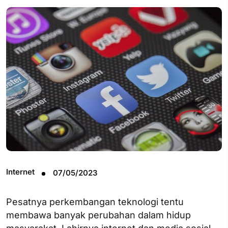
Internet
07/05/2023
Pesatnya perkembangan teknologi tentu
membawa banyak perubahan dalam hidup