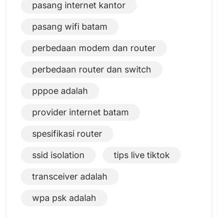
pasang internet kantor
pasang wifi batam
perbedaan modem dan router
perbedaan router dan switch
pppoe adalah
provider internet batam
spesifikasi router
ssid isolation
tips live tiktok
transceiver adalah
wpa psk adalah