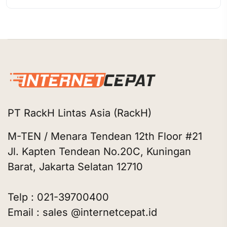
PT RackH Lintas Asia (RackH)
M-TEN / Menara Tendean 12th Floor #21
Jl. Kapten Tendean No.20C, Kuningan
Barat, Jakarta Selatan 12710
Telp : 021-39700400
Email : sales @internetcepat.id