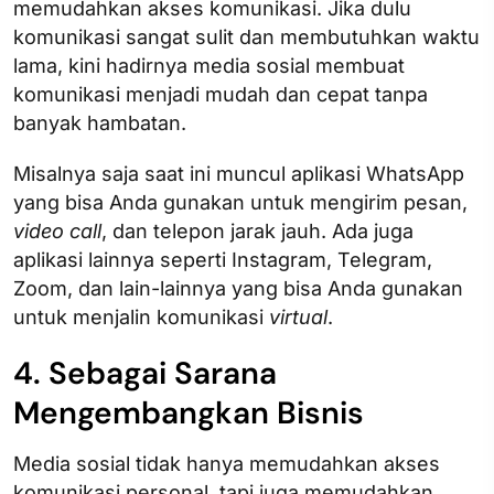
memudahkan akses komunikasi. Jika dulu
komunikasi sangat sulit dan membutuhkan waktu
lama, kini hadirnya media sosial membuat
komunikasi menjadi mudah dan cepat tanpa
banyak hambatan.
Misalnya saja saat ini muncul aplikasi WhatsApp
yang bisa Anda gunakan untuk mengirim pesan,
video call
, dan telepon jarak jauh. Ada juga
aplikasi lainnya seperti Instagram, Telegram,
Zoom, dan lain-lainnya yang bisa Anda gunakan
untuk menjalin komunikasi
virtual
.
4. Sebagai Sarana
Mengembangkan Bisnis
Media sosial tidak hanya memudahkan akses
komunikasi personal, tapi juga memudahkan