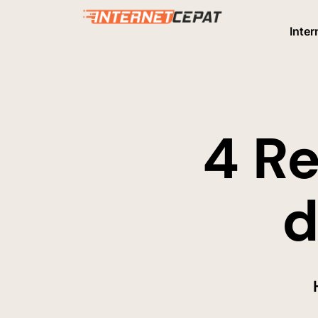
Inter
4 R
d