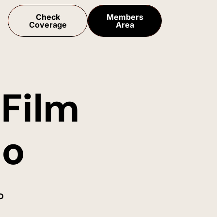
Check
Members
Coverage
Area
Film
Do
o