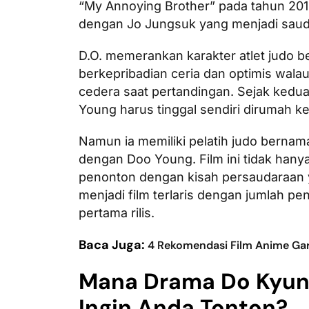
“My Annoying Brother” pada tahun 2016
dengan Jo Jungsuk yang menjadi sauda
D.O. memerankan karakter atlet judo
berkepribadian ceria dan optimis wala
cedera saat pertandingan. Sejak kedu
Young harus tinggal sendiri dirumah ke
Namun ia memiliki pelatih judo bern
dengan Doo Young. Film ini tidak hany
penonton dengan kisah persaudaraan y
menjadi film terlaris dengan jumlah peno
pertama rilis.
Baca Juga:
4 Rekomendasi Film Anime Gar
Mana Drama Do Kyun
Ingin Anda Tonton?