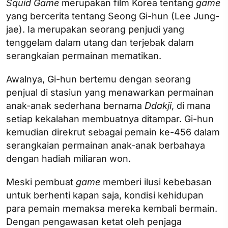
Squid Game
merupakan film Korea tentang
game
yang bercerita tentang Seong Gi-hun (Lee Jung-
jae). Ia merupakan seorang penjudi yang
tenggelam dalam utang dan terjebak dalam
serangkaian permainan mematikan.
Awalnya, Gi-hun bertemu dengan seorang
penjual di stasiun yang menawarkan permainan
anak-anak sederhana bernama
Ddakji
, di mana
setiap kekalahan membuatnya ditampar. Gi-hun
kemudian direkrut sebagai pemain ke-456 dalam
serangkaian permainan anak-anak berbahaya
dengan hadiah miliaran won.
Meski pembuat
game
memberi ilusi kebebasan
untuk berhenti kapan saja, kondisi kehidupan
para pemain memaksa mereka kembali bermain.
Dengan pengawasan ketat oleh penjaga