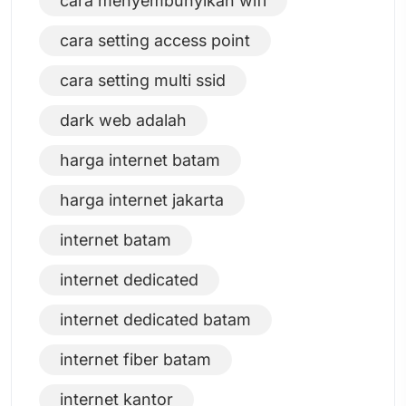
cara menyembunyikan wifi
cara setting access point
cara setting multi ssid
dark web adalah
harga internet batam
harga internet jakarta
internet batam
internet dedicated
internet dedicated batam
internet fiber batam
internet kantor