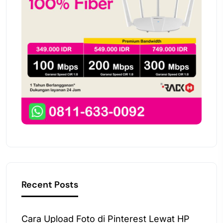
Recent Posts
Cara Upload Foto di Pinterest Lewat HP