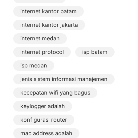
internet kantor batam
internet kantor jakarta
internet medan
internet protocol
isp batam
isp medan
jenis sistem informasi manajemen
kecepatan wifi yang bagus
keylogger adalah
konfigurasi router
mac address adalah