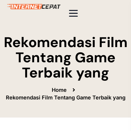
Rekomendasi Film
Tentang Game
Terbaik yang
Home
Rekomendasi Film Tentang Game Terbaik yang