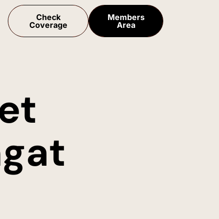
Check
Members
Coverage
Area
et
ngat