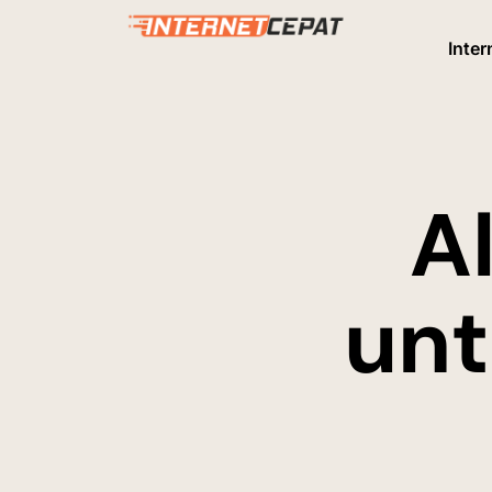
Inter
A
unt