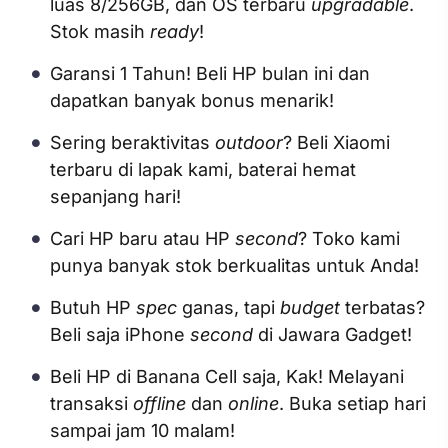
luas 8/256GB, dan OS terbaru
upgradable
.
Stok masih
ready
!
Garansi 1 Tahun! Beli HP bulan ini dan
dapatkan banyak bonus menarik!
Sering beraktivitas
outdoor
? Beli Xiaomi
terbaru di lapak kami, baterai hemat
sepanjang hari!
Cari HP baru atau HP
second
? Toko kami
punya banyak stok berkualitas untuk Anda!
Butuh HP
spec
ganas, tapi
budget
terbatas?
Beli saja iPhone
second
di Jawara Gadget!
Beli HP di Banana Cell saja, Kak! Melayani
transaksi
offline
dan
online
. Buka setiap hari
sampai jam 10 malam!