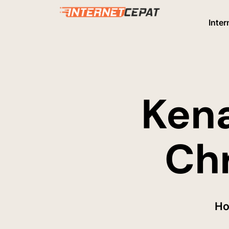
Inter
Ken
Ch
H