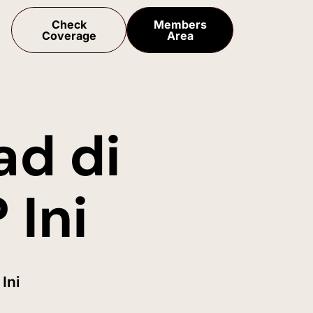
Check
Members
Coverage
Area
d di
Ini
Ini