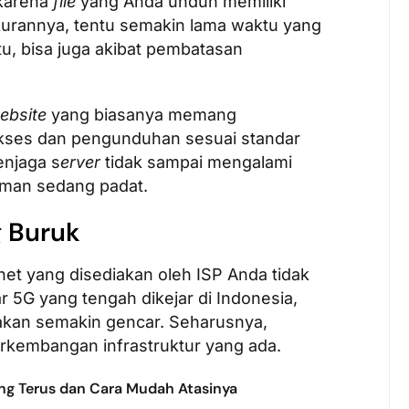
 karena
file
yang Anda unduh memiliki
kurannya, tentu semakin lama waktu yang
u, bisa juga akibat pembatasan
ebsite
yang biasanya memang
ses dan pengunduhan sesuai standar
enjaga s
erver
tidak sampai mengalami
laman sedang padat.
g Buruk
ernet yang disediakan oleh ISP Anda tidak
r 5G yang tengah dikejar di Indonesia,
akan semakin gencar. Seharusnya,
rkembangan infrastruktur yang ada.
ng Terus dan Cara Mudah Atasinya