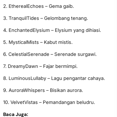
2. EtherealEchoes – Gema gaib.
3. TranquilTides – Gelombang tenang.
4. EnchantedElysium – Elysium yang dihiasi.
5. MysticalMists – Kabut mistis.
6. CelestialSerenade – Serenade surgawi.
7. DreamyDawn – Fajar bermimpi.
8. LuminousLullaby – Lagu pengantar cahaya.
9. AuroraWhispers – Bisikan aurora.
10. VelvetVistas – Pemandangan beludru.
Baca Juga: