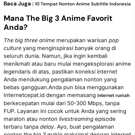
Baca Juga :
10 Tempat Nonton Anime Subtitle Indonesia
Mana The Big 3 Anime Favorit
Anda?
The big three anime
merupakan warisan
pop
culture
yang menginspirasi banyak orang di
seluruh dunia. Namun, jika ingin kembali
menikmati atau baru mulai mengeksplorasi anime
legendaris di atas, pastikan koneksi internet
Anda mendukung pengalaman nonton yang
bebas gangguan.Anda pun bisa menggunakan
Internetcepat.id dengan memasang
internet rumah
berkecepatan mulai dari 50-300 Mbps, tanpa
FUP. Layanan ini cocok untuk Anda yang sering
maraton atau nonton
live
streaming
episode
terbaru tanpa
delay
. Ayo, buat pengalaman
nonton
the big 3
makin maksimal dengan internet