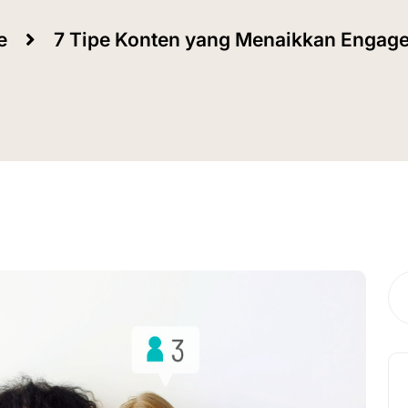
e
7 Tipe Konten yang Menaikkan Engag