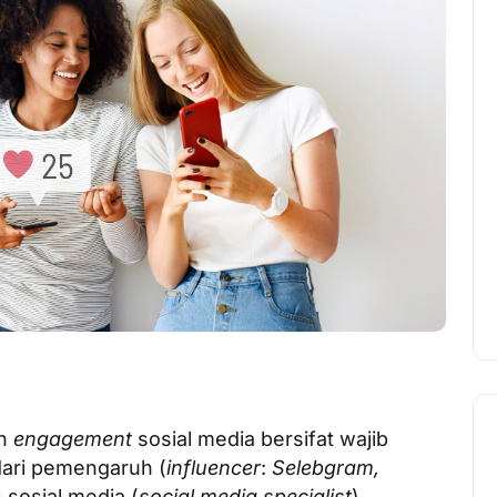
an
engagement
sosial media bersifat wajib
 dari pemengaruh (
influencer
:
Selebgram,
 sosial media (
social media specialist
),