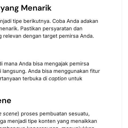
 yang Menarik
njadi tipe berikutnya. Coba Anda adakan
menarik. Pastikan persyaratan dan
 relevan dengan target pemirsa Anda.
, di mana Anda bisa mengajak pemirsa
i langsung. Anda bisa menggunakan fitur
rtanyaan terbuka di
caption
untuk
ene
e scene
) proses pembuatan sesuatu,
uga menjadi tipe konten yang menaikkan