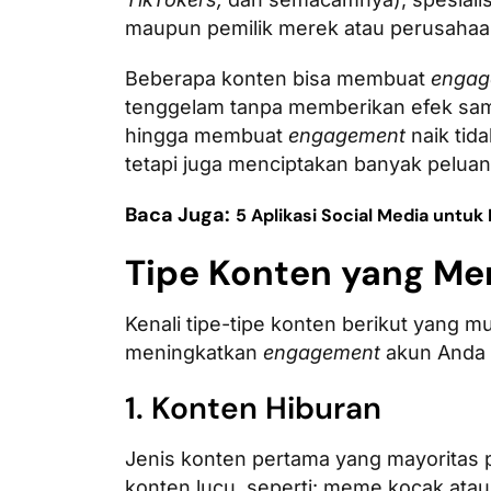
maupun pemilik merek atau perusahaa
Beberapa konten bisa membuat
engag
tenggelam tanpa memberikan efek sama
hingga membuat
engagement
naik tid
tetapi juga menciptakan banyak peluan
Baca Juga:
5 Aplikasi Social Media untuk
Tipe Konten yang M
Kenali tipe-tipe konten berikut yang 
meningkatkan
engagement
akun Anda 
1. Konten Hiburan
Jenis konten pertama yang mayoritas 
konten lucu, seperti: meme kocak at