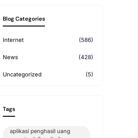
Blog Categories
Internet
(586)
News
(428)
Uncategorized
(5)
Tags
aplikasi penghasil uang