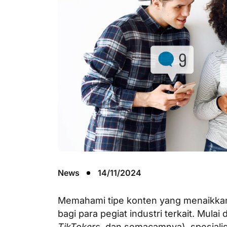
News
14/11/2024
Memahami tipe konten yang menaikk
bagi para pegiat industri terkait. Mulai
TikTokers,
dan semacamnya), spesialis