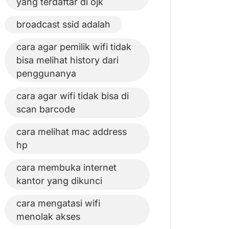
yang terdaftar di ojk
broadcast ssid adalah
cara agar pemilik wifi tidak
bisa melihat history dari
penggunanya
cara agar wifi tidak bisa di
scan barcode
cara melihat mac address
hp
cara membuka internet
kantor yang dikunci
cara mengatasi wifi
menolak akses