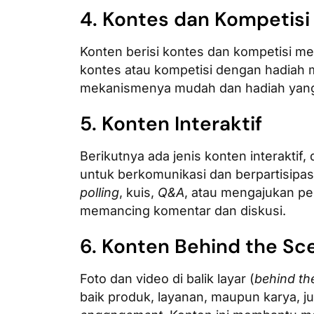
4. Kontes dan Kompetisi
Konten berisi kontes dan kompetisi me
kontes atau kompetisi dengan hadiah 
mekanismenya mudah dan hadiah yang
5. Konten Interaktif
Berikutnya ada jenis konten interaktif
untuk berkomunikasi dan berpartisipas
polling
, kuis,
Q&A
, atau mengajukan pe
memancing komentar dan diskusi.
6. Konten Behind the Sc
Foto dan video di balik layar (
behind th
baik produk, layanan, maupun karya, j