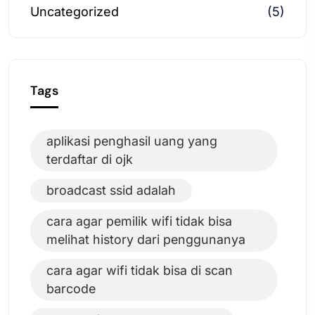
Uncategorized
(5)
Tags
aplikasi penghasil uang yang
terdaftar di ojk
broadcast ssid adalah
cara agar pemilik wifi tidak bisa
melihat history dari penggunanya
cara agar wifi tidak bisa di scan
barcode