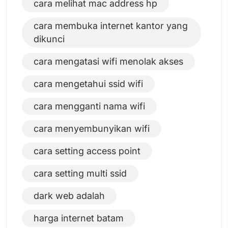
cara melihat mac address hp
cara membuka internet kantor yang
dikunci
cara mengatasi wifi menolak akses
cara mengetahui ssid wifi
cara mengganti nama wifi
cara menyembunyikan wifi
cara setting access point
cara setting multi ssid
dark web adalah
harga internet batam