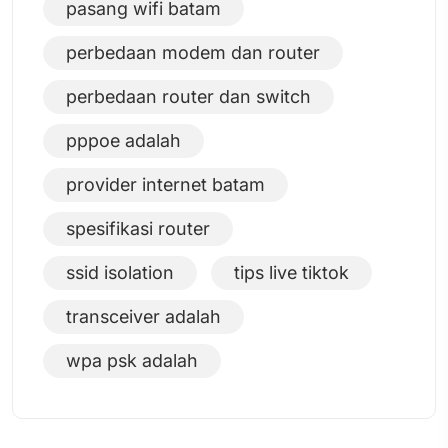
pasang wifi batam
perbedaan modem dan router
perbedaan router dan switch
pppoe adalah
provider internet batam
spesifikasi router
ssid isolation
tips live tiktok
transceiver adalah
wpa psk adalah