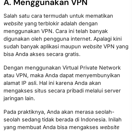
A. Menggunakan VPN
Salah satu cara termudah untuk mematikan
website
yang terblokir adalah dengan
menggunakan VPN. Cara ini telah banyak
digunakan oleh pengguna internet. Apalagi kini
sudah banyak aplikasi maupun
website
VPN yang
bisa Anda akses secara gratis.
Dengan menggunakan Virtual Private Network
atau VPN, maka Anda dapat menyembunyikan
alamat IP asli. Hal ini karena Anda akan
mengakses situs secara pribadi melalui server
jaringan lain.
Pada praktiknya, Anda akan merasa seolah-
seolah sedang tidak berada di Indonesia. Inilah
yang membuat Anda bisa mengakses
website