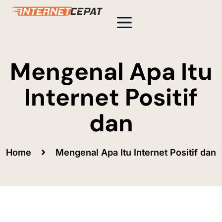
Mengenal Apa Itu
Internet Positif
dan
Home
Mengenal Apa Itu Internet Positif dan