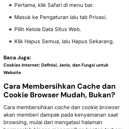
Pertama, klik Safari di menu bar.
Masuk ke Pengaturan lalu tab Privasi.
Pilih Kelola Data Situs Web.
Klik Hapus Semua, lalu Hapus Sekarang.
Baca Juga:
Cookies Internet: Definisi, Jenis, dan Fungsi untuk
Website
Cara Membersihkan Cache dan
Cookie Browser Mudah, Bukan?
Cara membersihkan
cache
dan
cookie
browser
akan memberi dampak pada kenyamanan saat
browsing, mulai dari mengatasi halaman