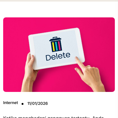
Internet
11/01/2026