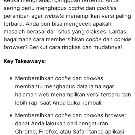
Ketika menghadapi gangguan tertentu, Anda
sering perlu menghapus
cache
dan
cookies
peramban agar
website
menampilkan versi paling
terbaru. Anda pun bisa mengecek apakah
masalah berasal dari situs yang diakses. Lantas,
bagaimana cara membersihkan
cache
dan
cookie
browser
? Berikut cara ringkas dan mudahnya!
Key Takeaways:
Membersihkan
cache
dan
cookies
membantu menghapus data lama agar
halaman web menampilkan versi terbaru dan
lebih rapi saat Anda buka kembali.
Membersihkan
cache
dan
cookies
browser
dapat Anda lakukan dari pengaturan
Chrome, Firefox, atau Safari tanpa aplikasi