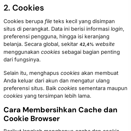
2. Cookies
Cookies berupa
file
teks kecil yang disimpan
situs di perangkat. Data ini berisi informasi
login
,
preferensi pengguna, hingga isi keranjang
belanja. Secara global, sekitar
website
42,4%
menggunakan
cookies
sebagai bagian penting
dari fungsinya.
Selain itu, menghapus
cookies
akan membuat
Anda keluar dari akun dan mengatur ulang
preferensi situs. Baik
cookies
sementara maupun
cookies
yang tersimpan lebih lama.
Cara Membersihkan Cache dan
Cookie Browser