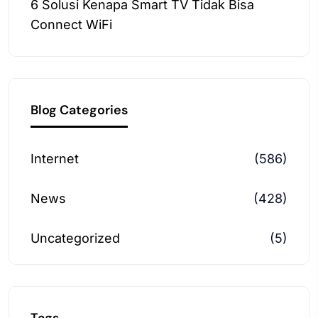
6 Solusi Kenapa Smart TV Tidak Bisa
Connect WiFi
Blog Categories
Internet
(586)
News
(428)
Uncategorized
(5)
Tags