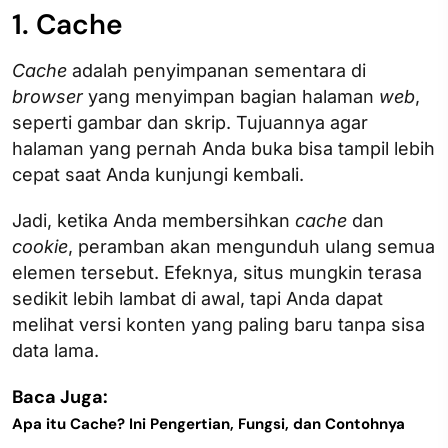
1. Cache
Cache
adalah penyimpanan sementara di
browser
yang menyimpan bagian halaman
web
,
seperti gambar dan skrip. Tujuannya agar
halaman yang pernah Anda buka bisa tampil lebih
cepat saat Anda kunjungi kembali.
Jadi, ketika Anda membersihkan
cache
dan
cookie
, peramban akan mengunduh ulang semua
elemen tersebut. Efeknya, situs mungkin terasa
sedikit lebih lambat di awal, tapi Anda dapat
melihat versi konten yang paling baru tanpa sisa
data lama.
Baca Juga:
Apa itu Cache? Ini Pengertian, Fungsi, dan Contohnya