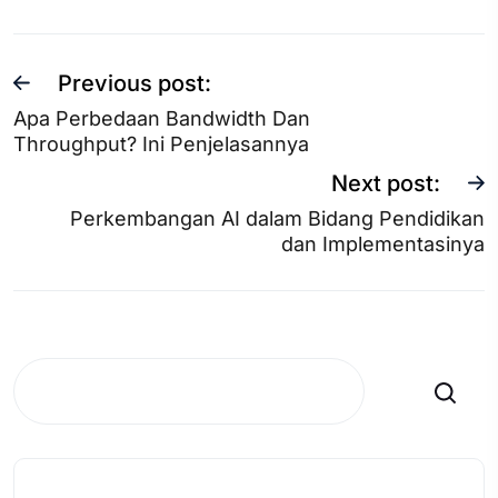
Previous post:
Apa Perbedaan Bandwidth Dan
Throughput? Ini Penjelasannya
Next post:
Perkembangan AI dalam Bidang Pendidikan
dan Implementasinya
Search