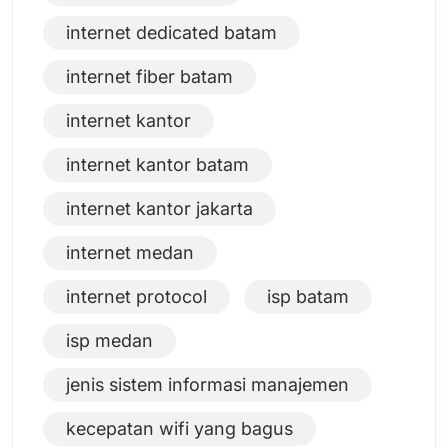
internet dedicated batam
internet fiber batam
internet kantor
internet kantor batam
internet kantor jakarta
internet medan
internet protocol
isp batam
isp medan
jenis sistem informasi manajemen
kecepatan wifi yang bagus