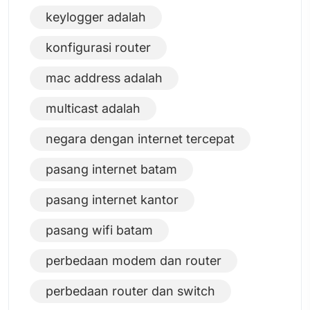
keylogger adalah
konfigurasi router
mac address adalah
multicast adalah
negara dengan internet tercepat
pasang internet batam
pasang internet kantor
pasang wifi batam
perbedaan modem dan router
perbedaan router dan switch