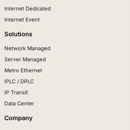
Internet Dedicated
Internet Event
Solutions
Network Managed
Server Managed
Metro Ethernet
IPLC / DPLC
IP Transit
Data Center
Company