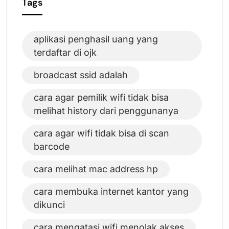
Tags
aplikasi penghasil uang yang
terdaftar di ojk
broadcast ssid adalah
cara agar pemilik wifi tidak bisa
melihat history dari penggunanya
cara agar wifi tidak bisa di scan
barcode
cara melihat mac address hp
cara membuka internet kantor yang
dikunci
cara mengatasi wifi menolak akses