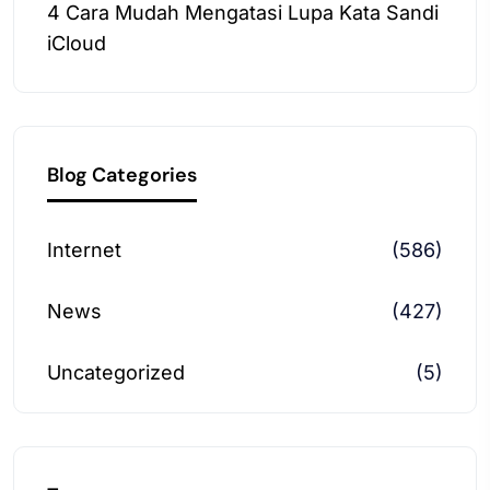
4 Cara Mudah Mengatasi Lupa Kata Sandi
iCloud
Blog Categories
Internet
(586)
News
(427)
Uncategorized
(5)