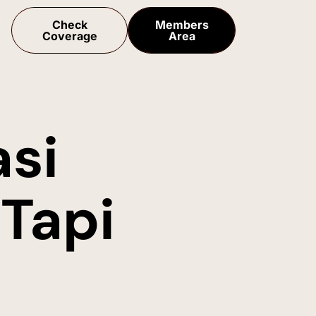
Check
Members
Coverage
Area
si
Tapi