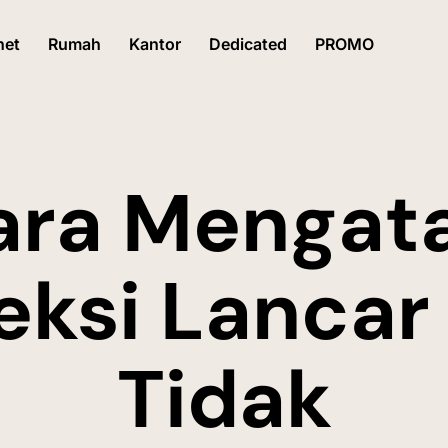
net
Rumah
Kantor
Dedicated
PROMO
ara Mengata
eksi Lancar 
Tidak