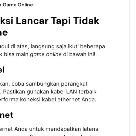
uk Game Online
si Lancar Tapi Tidak
ne
ul di atas, langsung saja ikuti beberapa
ak bisa main
game online
di bawah ini!
el
akan, coba sambungkan perangkat
 Pastikan gunakan kabel LAN terbaik
erforma koneksi kabel ethernet Anda.
rnet
nternet Anda untuk mendapatkan latensi