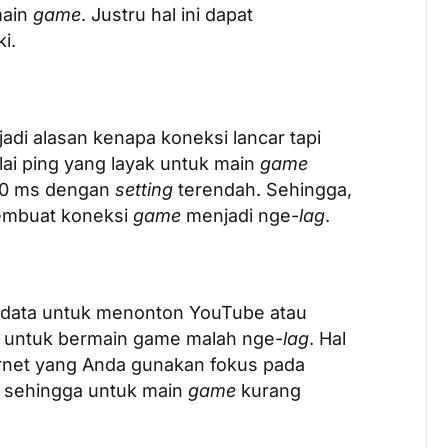
main
game
. Justru hal ini dapat
i.
njadi alasan kenapa koneksi lancar tapi
lai ping yang layak untuk main
game
-90 ms dengan
setting
terendah. Sehingga,
membuat koneksi
game
menjadi nge-
lag
.
t data untuk menonton YouTube atau
an untuk bermain game malah nge-
lag
. Hal
nternet yang Anda gunakan fokus pada
, sehingga untuk main
game
kurang