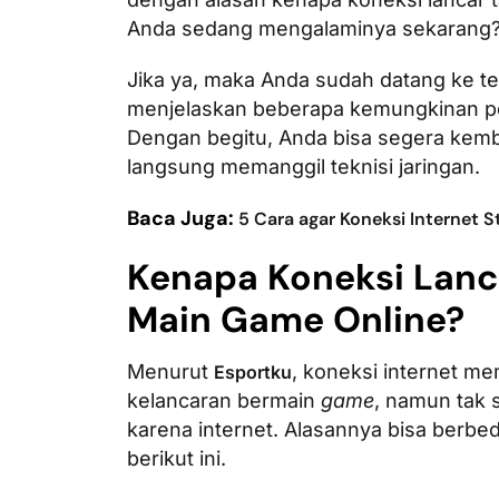
Anda sedang mengalaminya sekarang
Jika ya, maka Anda sudah datang ke t
menjelaskan beberapa kemungkinan p
Dengan begitu, Anda bisa segera kemb
langsung memanggil teknisi jaringan.
Baca Juga:
5 Cara agar Koneksi Internet 
Kenapa Koneksi Lanca
Main Game Online?
Menurut
, koneksi internet 
Esportku
kelancaran bermain
game
, namun tak 
karena internet. Alasannya bisa berbed
berikut ini.