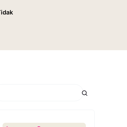
Tidak
Search