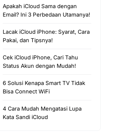
Apakah iCloud Sama dengan
Email? Ini 3 Perbedaan Utamanya!
Lacak iCloud iPhone: Syarat, Cara
Pakai, dan Tipsnya!
Cek iCloud iPhone, Cari Tahu
Status Akun dengan Mudah!
6 Solusi Kenapa Smart TV Tidak
Bisa Connect WiFi
4 Cara Mudah Mengatasi Lupa
Kata Sandi iCloud