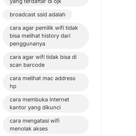
yang terdaftar di ojk
broadcast ssid adalah
cara agar pemilik wifi tidak
bisa melihat history dari
penggunanya
cara agar wifi tidak bisa di
scan barcode
cara melihat mac address
hp
cara membuka internet
kantor yang dikunci
cara mengatasi wifi
menolak akses