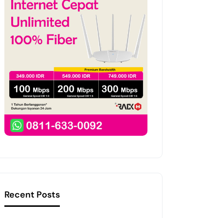
Recent Posts