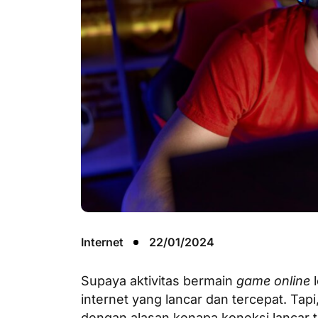
Internet
22/01/2024
Supaya aktivitas bermain
game online
l
internet yang lancar dan tercepat. Tapi
dengan alasan kenapa koneksi lancar t