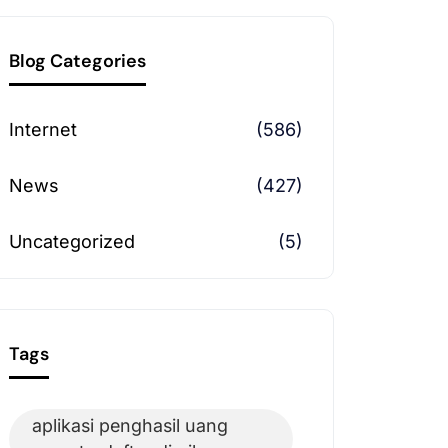
Blog Categories
Internet
(586)
News
(427)
Uncategorized
(5)
Tags
aplikasi penghasil uang