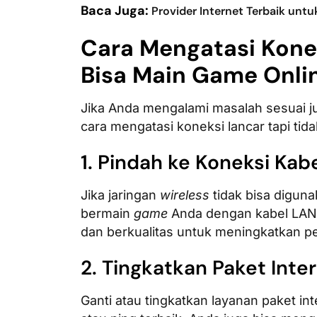
Baca Juga:
Provider Internet Terbaik unt
Cara Mengatasi Konek
Bisa Main Game Onli
Jika Anda mengalami masalah sesuai jud
cara mengatasi koneksi lancar tapi tid
1. Pindah ke Koneksi Kab
Jika jaringan
wireless
tidak bisa digun
bermain
game
Anda dengan kabel LAN.
dan berkualitas untuk meningkatkan p
2. Tingkatkan Paket Inte
Ganti atau tingkatkan layanan paket i