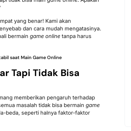
?
empat yang benar! Kami akan
enyebab dan cara mudah mengatasinya.
ali bermain
game online
tanpa harus
Stabil saat Main Game Online
r Tapi Tidak Bisa
memang memberikan pengaruh terhadap
semua masalah tidak bisa bermain
game
a-beda, seperti halnya faktor-faktor