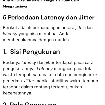
Apa Itu Jitter Internet? Pengertian dan Cara
Mengatasinya
5 Perbedaan Latency dan Jitter
Berikut adalah perbandingan antara
jitter
dan
latency
yang bisa membuat Anda
membedakannya dengan mudah.
1. Sisi Pengukuran
Bedanya
latency
dan
jitter
terdapat pada cara
pengukurannya.
Latency
mengacu pada total
waktu tempuh satu paket data dari pengirim ke
penerima.
Jitter
menilai stabilitas waktu tempuh
tersebut dalam rentang tertentu, bukan
kecepatannya.
2. Pola Gangguan