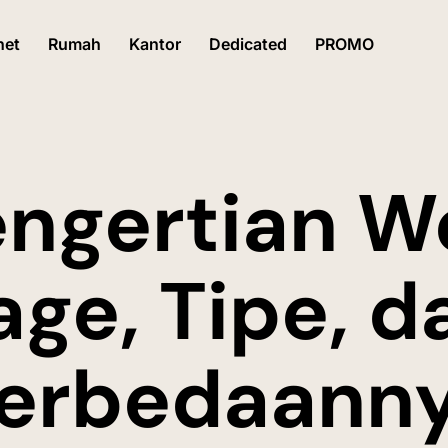
net
Rumah
Kantor
Dedicated
PROMO
engertian W
age, Tipe, d
erbedaann