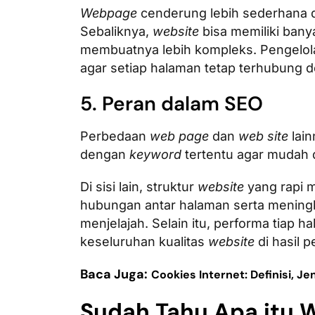
Webpage
cenderung lebih sederhana da
Sebaliknya,
website
bisa memiliki banya
membuatnya lebih kompleks. Pengel
agar setiap halaman tetap terhubung d
5. Peran dalam SEO
Perbedaan
web page
dan
web site
lain
dengan
keyword
tertentu agar mudah 
Di sisi lain, struktur
website
yang rapi
hubungan antar halaman serta menin
menjelajah. Selain itu, performa tiap 
keseluruhan kualitas
website
di hasil 
Baca Juga:
Cookies Internet: Definisi, J
Sudah Tahu Apa itu 