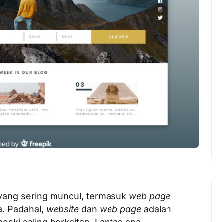
is yang sering muncul, termasuk
web page
. Padahal,
website
dan
web page
adalah
eski saling berkaitan. Lantas apa