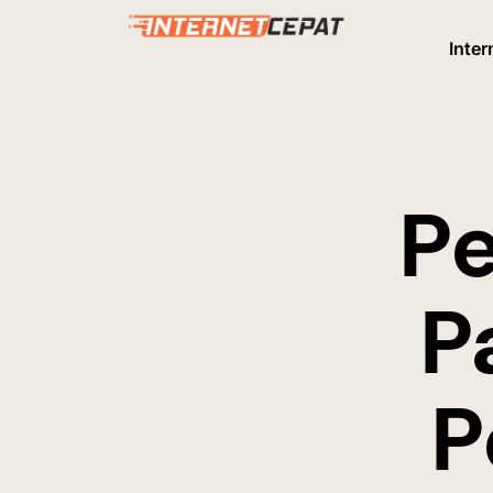
Inter
P
P
P