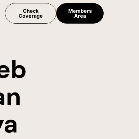
Check
Members
Coverage
Area
eb
an
ya