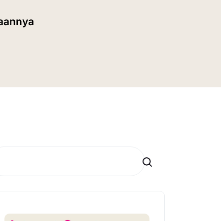
daannya
Search